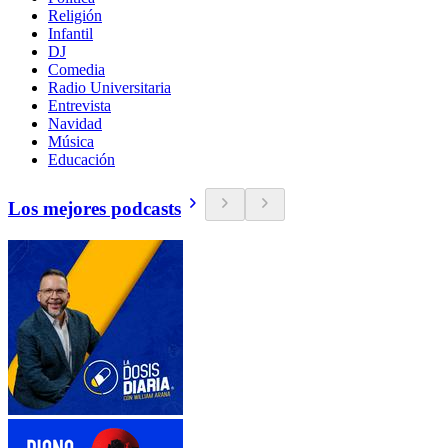
Religión
Infantil
DJ
Comedia
Radio Universitaria
Entrevista
Navidad
Música
Educación
Los mejores podcasts