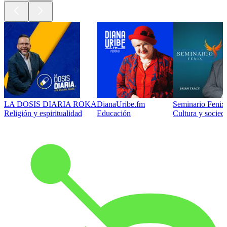
LA DOSIS DIARIA ROKA
DianaUribe.fm
Seminario Fenix 
Religión y espiritualidad
Educación
Cultura y socied