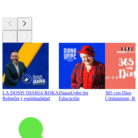
Los mejores
podcasts
LA DOSIS DIARIA ROKA
DianaUribe.fm
365 con Dios
Religión y espiritualidad
Educación
Cristianismo, Rel