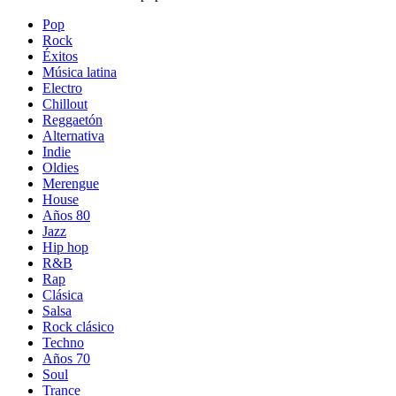
Pop
Rock
Éxitos
Música latina
Electro
Chillout
Reggaetón
Alternativa
Indie
Oldies
Merengue
House
Años 80
Jazz
Hip hop
R&B
Rap
Clásica
Salsa
Rock clásico
Techno
Años 70
Soul
Trance