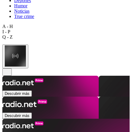
Deportes
Humor
Noticias
True crime
A - H
I - P
Q - Z
Descubrir más
Descubrir más