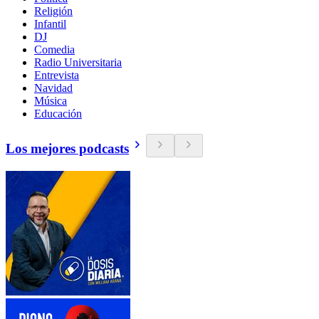
Religión
Infantil
DJ
Comedia
Radio Universitaria
Entrevista
Navidad
Música
Educación
Los mejores podcasts