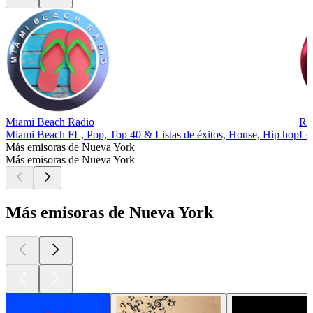
Miami Beach Radio
Ra
Miami Beach FL, Pop, Top 40 & Listas de éxitos, House, Hip hop
Lo
Más emisoras de Nueva York
Más emisoras de Nueva York
Más emisoras de Nueva York