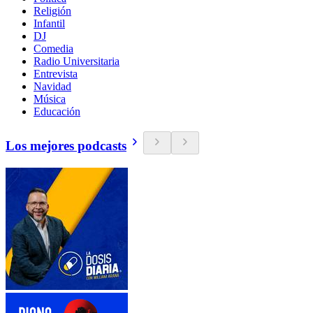
Religión
Infantil
DJ
Comedia
Radio Universitaria
Entrevista
Navidad
Música
Educación
Los mejores podcasts