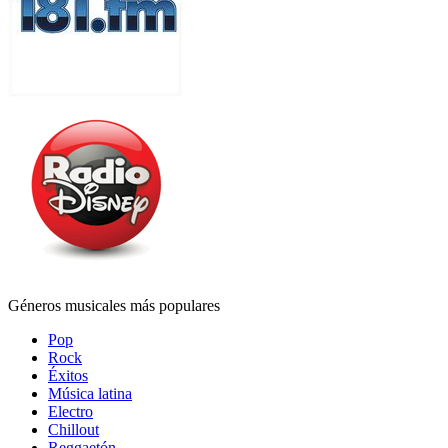
Géneros musicales más populares
Pop
Rock
Éxitos
Música latina
Electro
Chillout
Reggaetón