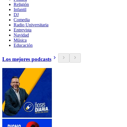
Religión
Infantil
DJ
Comedia
Radio Universitaria
Entrevista
Navidad
Música
Educación
Los mejores podcasts