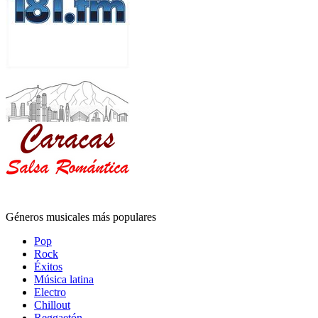
Géneros musicales más populares
Pop
Rock
Éxitos
Música latina
Electro
Chillout
Reggaetón