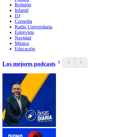
Religión
Infantil
DJ
Comedia
Radio Universitaria
Entrevista
Navidad
Música
Educación
Los mejores podcasts