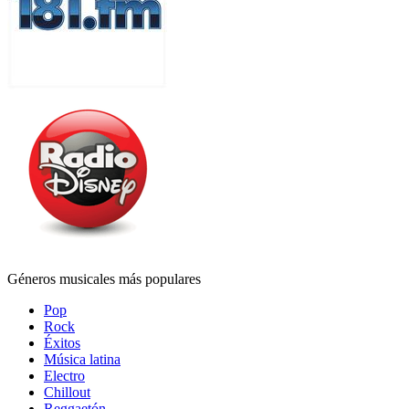
Géneros musicales más populares
Pop
Rock
Éxitos
Música latina
Electro
Chillout
Reggaetón