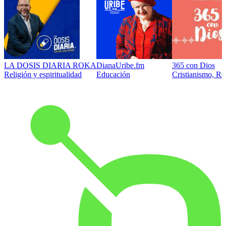
LA DOSIS DIARIA ROKA
DianaUribe.fm
365 con Dios
Religión y espiritualidad
Educación
Cristianismo, Rel