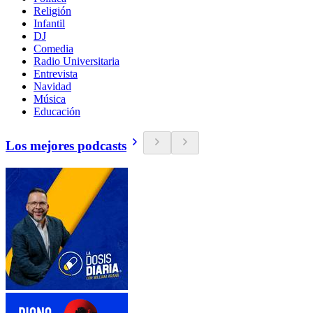
Religión
Infantil
DJ
Comedia
Radio Universitaria
Entrevista
Navidad
Música
Educación
Los mejores podcasts