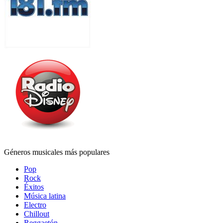
Géneros musicales más populares
Pop
Rock
Éxitos
Música latina
Electro
Chillout
Reggaetón