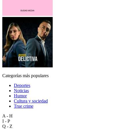
Categorías más populares
Deportes
Noticias
Humor
Cultura y sociedad
True crime
A - H
I - P
Q - Z