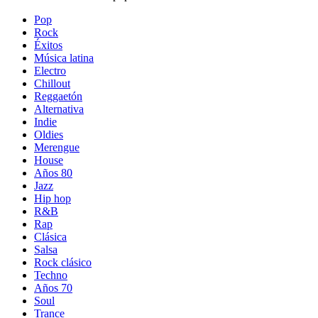
Pop
Rock
Éxitos
Música latina
Electro
Chillout
Reggaetón
Alternativa
Indie
Oldies
Merengue
House
Años 80
Jazz
Hip hop
R&B
Rap
Clásica
Salsa
Rock clásico
Techno
Años 70
Soul
Trance