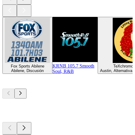
KRNB 105.7 Smooth
Fox Sports Abilene
TeXchromo
Abilene, Discusión
Austin, Alternativa,
Soul, R&B
Los mejores
podcasts
Los mejores
podcasts
Los mejores
podcasts