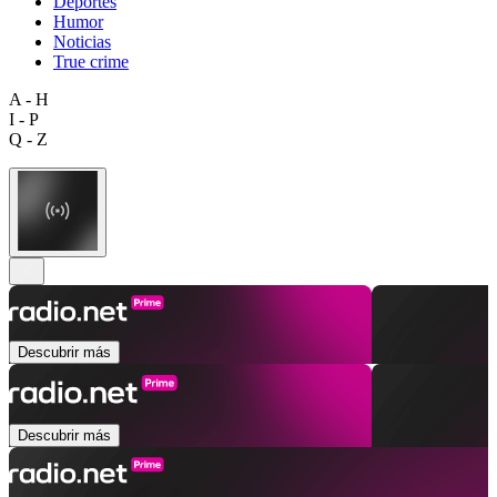
Deportes
Humor
Noticias
True crime
A - H
I - P
Q - Z
Descubrir más
Descubrir más