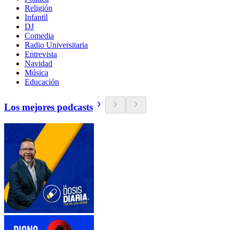
Religión
Infantil
DJ
Comedia
Radio Universitaria
Entrevista
Navidad
Música
Educación
Los mejores podcasts