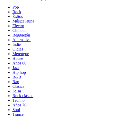
Pop
Rock
Éxitos
Música latina
Electro
Chillout
Reggaetón
Alternativa
Indie
Oldies
Merengue
House
Años 80
Jazz
Hip hop
R&B
Rap
Clásica
Salsa
Rock clásico
Techno
Años 70
Soul
Trance