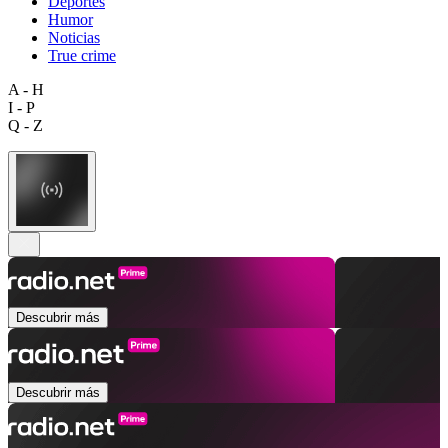
Deportes
Humor
Noticias
True crime
A - H
I - P
Q - Z
Descubrir más
Descubrir más