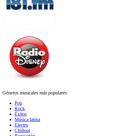
Géneros musicales más populares
Pop
Rock
Éxitos
Música latina
Electro
Chillout
Reggaetón