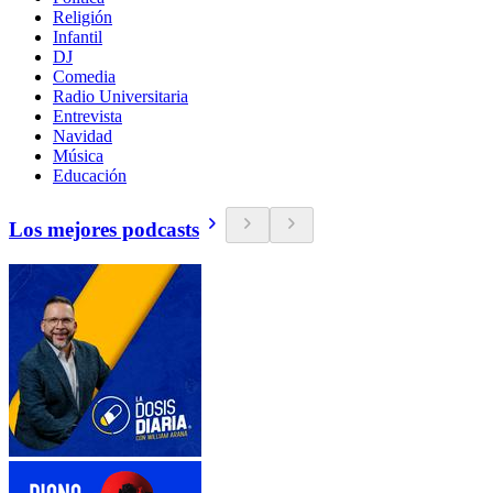
Religión
Infantil
DJ
Comedia
Radio Universitaria
Entrevista
Navidad
Música
Educación
Los mejores podcasts