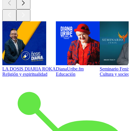
LA DOSIS DIARIA ROKA
DianaUribe.fm
Seminario Fenix 
Religión y espiritualidad
Educación
Cultura y socied