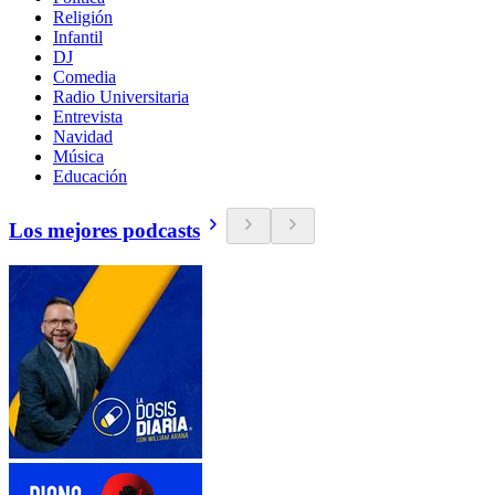
Religión
Infantil
DJ
Comedia
Radio Universitaria
Entrevista
Navidad
Música
Educación
Los mejores podcasts