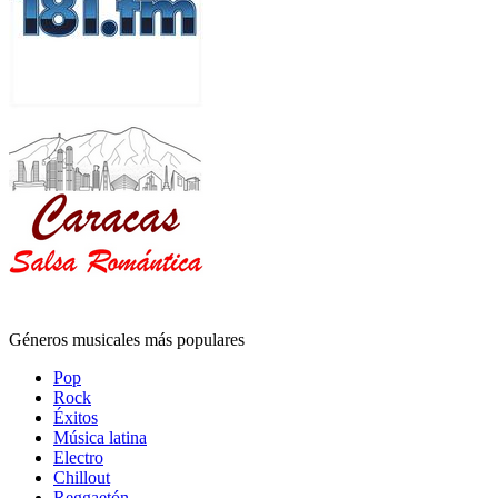
Géneros musicales más populares
Pop
Rock
Éxitos
Música latina
Electro
Chillout
Reggaetón