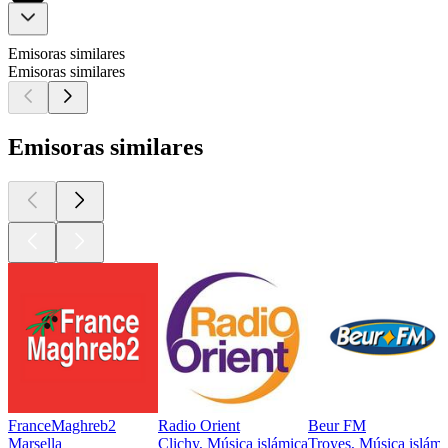
Emisoras similares
Emisoras similares
Emisoras similares
FranceMaghreb2
Radio Orient
Beur FM
Marsella
Clichy, Música islámica
Troyes, Música islámi