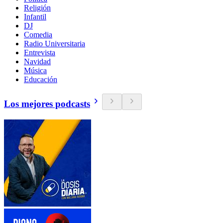
Religión
Infantil
DJ
Comedia
Radio Universitaria
Entrevista
Navidad
Música
Educación
Los mejores podcasts