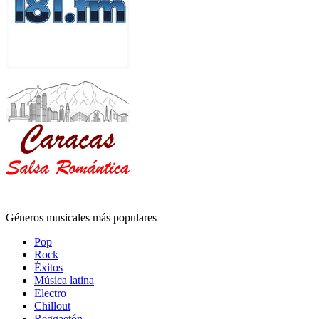
Géneros musicales más populares
Pop
Rock
Éxitos
Música latina
Electro
Chillout
Reggaetón