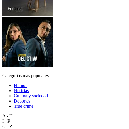
Categorías más populares
Humor
Noticias
Cultura y sociedad
Deportes
True crime
A - H
I - P
Q - Z