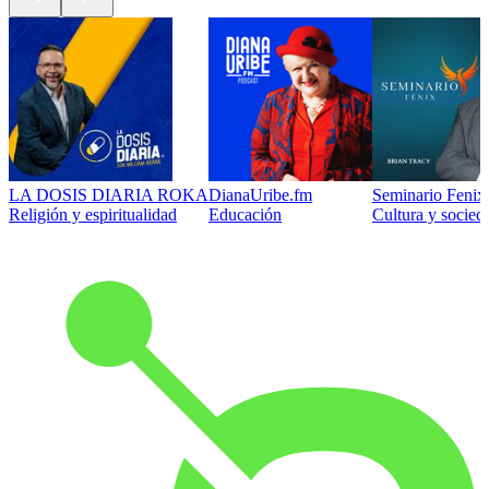
LA DOSIS DIARIA ROKA
DianaUribe.fm
Seminario Fenix 
Religión y espiritualidad
Educación
Cultura y socied