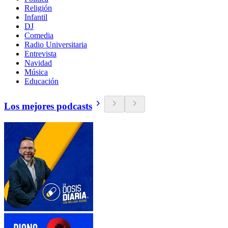
Religión
Infantil
DJ
Comedia
Radio Universitaria
Entrevista
Navidad
Música
Educación
Los mejores podcasts