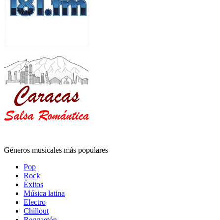
Géneros musicales más populares
Pop
Rock
Éxitos
Música latina
Electro
Chillout
Reggaetón