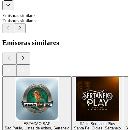
Emisoras similares
Emisoras similares
Emisoras similares
ESTAÇAO SAP
Rádio Sertanejo Play
São Paulo, Listas de éxitos, Sertanejo
Santa Fe, Oldies, Sertanejo
Be