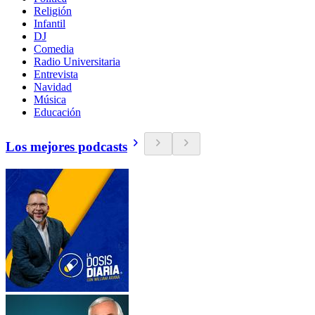
Religión
Infantil
DJ
Comedia
Radio Universitaria
Entrevista
Navidad
Música
Educación
Los mejores podcasts