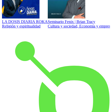
LA DOSIS DIARIA ROKA
Seminario Fenix | Brian Tracy
Religión y espiritualidad
Cultura y sociedad, Economía y empresa