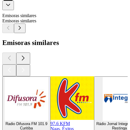
Emisoras similares
Emisoras similares
Emisoras similares
97.6 KFM
Radio Difusora FM 101.9
Rádio Jornal Integ
Curitiba
Restinga 
Naas, Éxitos