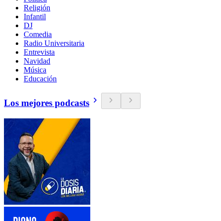
Religión
Infantil
DJ
Comedia
Radio Universitaria
Entrevista
Navidad
Música
Educación
Los mejores podcasts