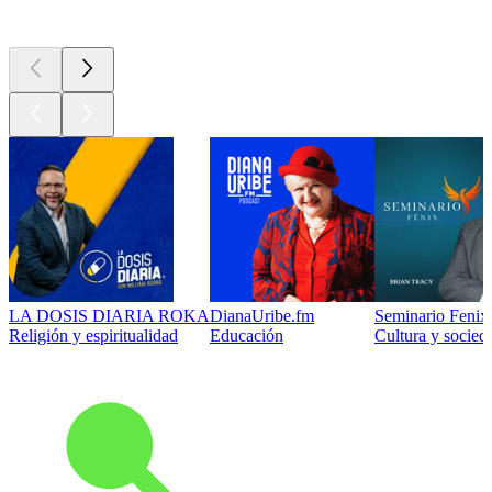
Los mejores
podcasts
LA DOSIS DIARIA ROKA
DianaUribe.fm
Seminario Fenix 
Religión y espiritualidad
Educación
Cultura y socied