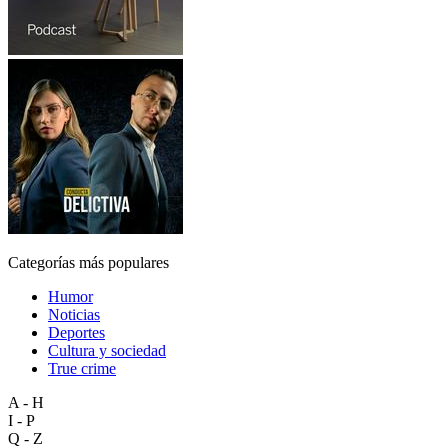
Categorías más populares
Humor
Noticias
Deportes
Cultura y sociedad
True crime
A - H
I - P
Q - Z