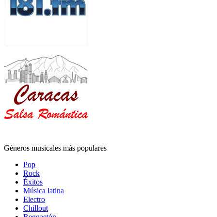
Géneros musicales más populares
Pop
Rock
Éxitos
Música latina
Electro
Chillout
Reggaetón