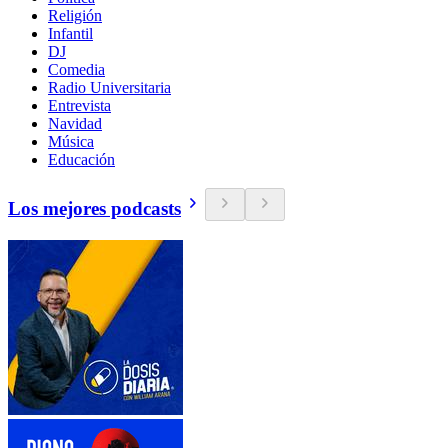
Religión
Infantil
DJ
Comedia
Radio Universitaria
Entrevista
Navidad
Música
Educación
Los mejores podcasts