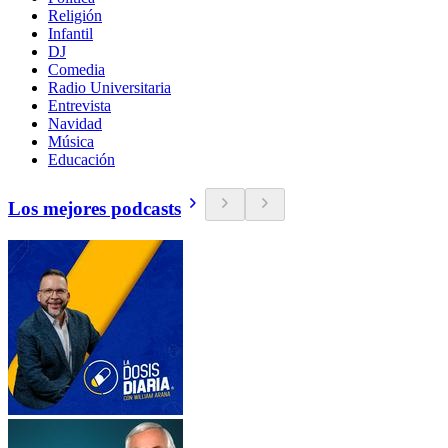
Religión
Infantil
DJ
Comedia
Radio Universitaria
Entrevista
Navidad
Música
Educación
Los mejores podcasts