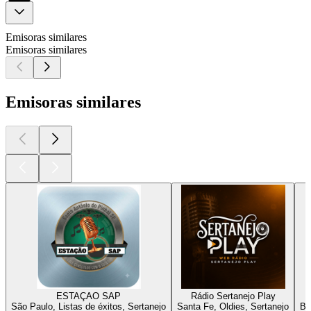
Emisoras similares
Emisoras similares
Emisoras similares
ESTAÇAO SAP
Rádio Sertanejo Play
São Paulo, Listas de éxitos, Sertanejo
Santa Fe, Oldies, Sertanejo
Be