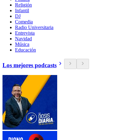
Religión
Infantil
DJ
Comedia
Radio Universitaria
Entrevista
Navidad
Música
Educación
Los mejores podcasts