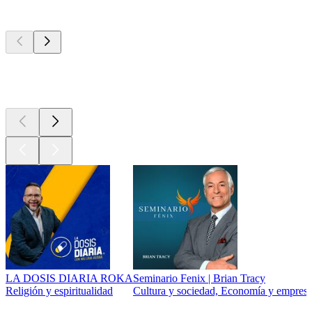
Los mejores
podcasts
Los mejores
podcasts
Los mejores
podcasts
LA DOSIS DIARIA ROKA
Seminario Fenix | Brian Tracy
Religión y espiritualidad
Cultura y sociedad, Economía y empresa