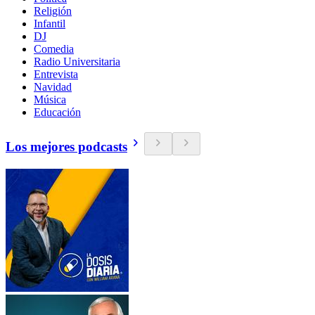
Religión
Infantil
DJ
Comedia
Radio Universitaria
Entrevista
Navidad
Música
Educación
Los mejores podcasts