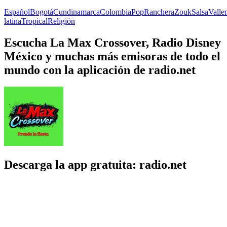
Español
Bogotá
Cundinamarca
Colombia
Pop
Ranchera
Zouk
Salsa
Valle
latina
Tropical
Religión
Escucha La Max Crossover, Radio Disney
México y muchas más emisoras de todo el
mundo con la aplicación de radio.net
Descarga la app gratuita: radio.net