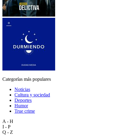
Categorías más populares
Noticias
Cultura y sociedad
Deportes
Humor
True crime
A - H
I - P
Q - Z