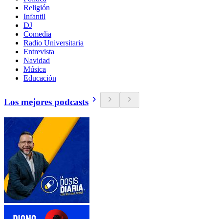
Religión
Infantil
DJ
Comedia
Radio Universitaria
Entrevista
Navidad
Música
Educación
Los mejores podcasts