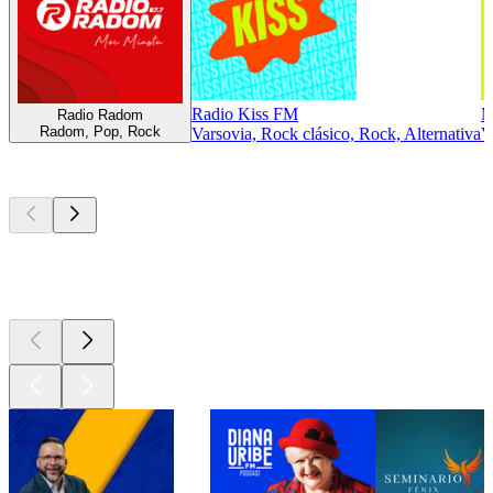
Radio Kiss FM
M
Radio Radom
Radom, Pop, Rock
Varsovia, Rock clásico, Rock, Alternativa
V
Los mejores
podcasts
Los mejores
podcasts
Los mejores
podcasts