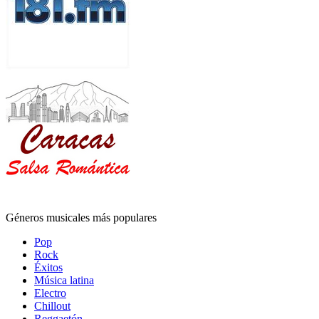
Géneros musicales más populares
Pop
Rock
Éxitos
Música latina
Electro
Chillout
Reggaetón