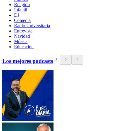
Religión
Infantil
DJ
Comedia
Radio Universitaria
Entrevista
Navidad
Música
Educación
Los mejores podcasts