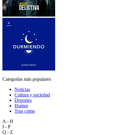
Categorías más populares
Noticias
Cultura y sociedad
Deportes
Humor
True crime
A - H
I - P
Q - Z