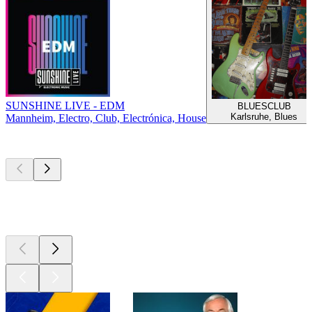
SUNSHINE LIVE - EDM
BLUESCLUB
Karlsruhe, Blues
Mannheim, Electro, Club, Electrónica, House
Los mejores
podcasts
Los mejores
podcasts
Los mejores
podcasts