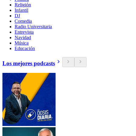
Religión
Infantil
DJ
Comedia
Radio Universitaria
Entrevista
Navidad
Música
Educación
Los mejores podcasts