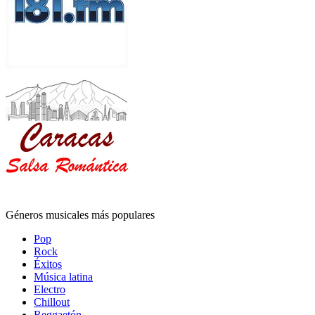
Géneros musicales más populares
Pop
Rock
Éxitos
Música latina
Electro
Chillout
Reggaetón