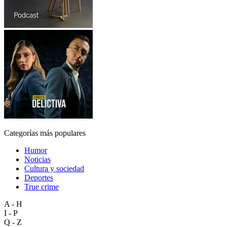
Categorías más populares
Humor
Noticias
Cultura y sociedad
Deportes
True crime
A - H
I - P
Q - Z