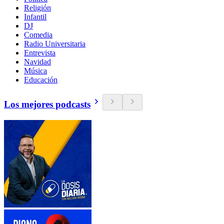
Religión
Infantil
DJ
Comedia
Radio Universitaria
Entrevista
Navidad
Música
Educación
Los mejores podcasts