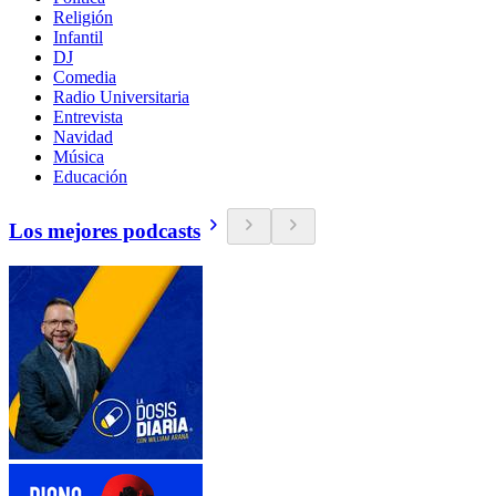
Religión
Infantil
DJ
Comedia
Radio Universitaria
Entrevista
Navidad
Música
Educación
Los mejores podcasts