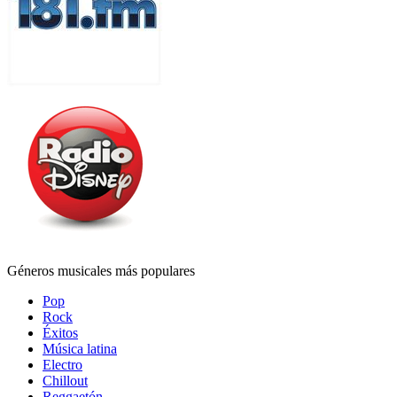
Géneros musicales más populares
Pop
Rock
Éxitos
Música latina
Electro
Chillout
Reggaetón