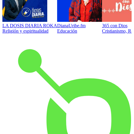
LA DOSIS DIARIA ROKA
DianaUribe.fm
365 con Dios
Religión y espiritualidad
Educación
Cristianismo, Rel