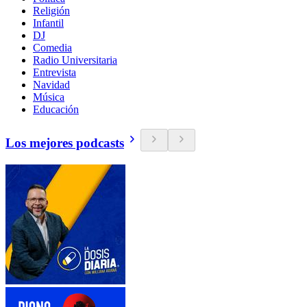
Religión
Infantil
DJ
Comedia
Radio Universitaria
Entrevista
Navidad
Música
Educación
Los mejores podcasts