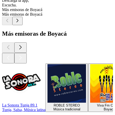
Descarga la app,
Escucha.
Más emisoras de Boyacá
Más emisoras de Boyacá
Más emisoras de Boyacá
La Sonora Tunja 89.1
ROBLE STEREO
Viva Fm Ch
Música tradicional
Boyacá
Tunja, Salsa, Música latina
Los mejores
podcasts