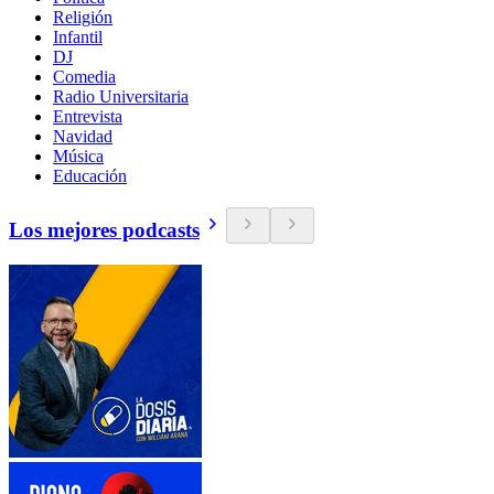
Religión
Infantil
DJ
Comedia
Radio Universitaria
Entrevista
Navidad
Música
Educación
Los mejores podcasts