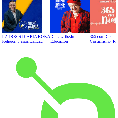
LA DOSIS DIARIA ROKA
DianaUribe.fm
365 con Dios
Religión y espiritualidad
Educación
Cristianismo, Rel