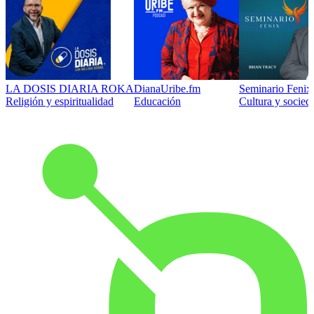
LA DOSIS DIARIA ROKA
DianaUribe.fm
Seminario Fenix 
Religión y espiritualidad
Educación
Cultura y socied