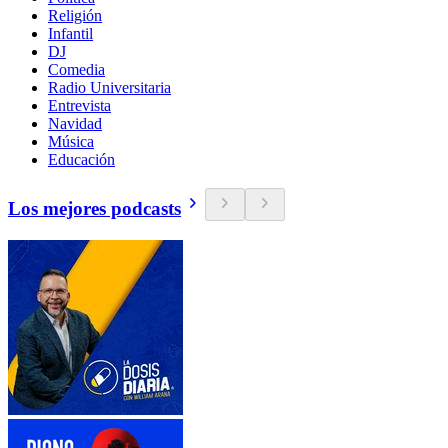
Religión
Infantil
DJ
Comedia
Radio Universitaria
Entrevista
Navidad
Música
Educación
Los mejores podcasts