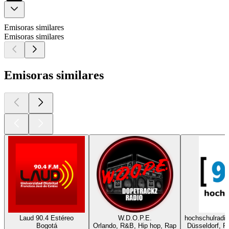
Emisoras similares
Emisoras similares
Emisoras similares
Laud 90.4 Estéreo
W.D.O.P.E.
hochschulradio
Bogotá
Orlando, R&B, Hip hop, Rap
Düsseldorf, R