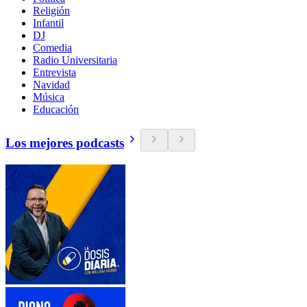
Religión
Infantil
DJ
Comedia
Radio Universitaria
Entrevista
Navidad
Música
Educación
Los mejores podcasts