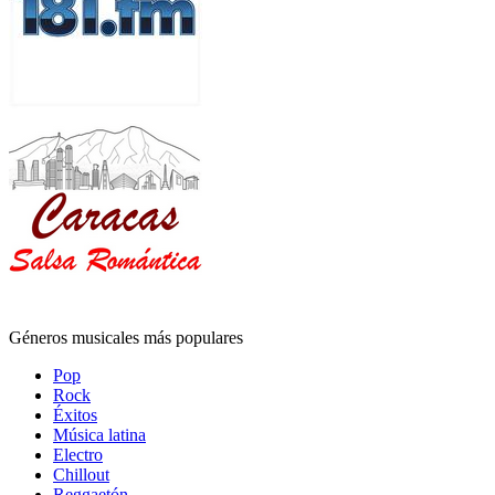
Géneros musicales más populares
Pop
Rock
Éxitos
Música latina
Electro
Chillout
Reggaetón