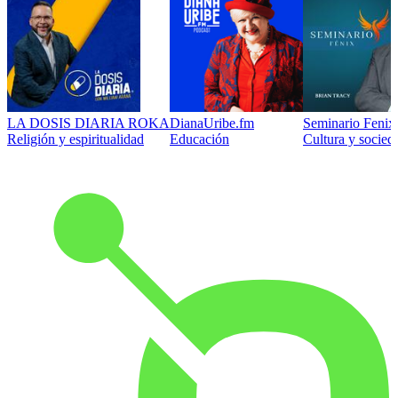
LA DOSIS DIARIA ROKA
DianaUribe.fm
Seminario Fenix 
Religión y espiritualidad
Educación
Cultura y socied