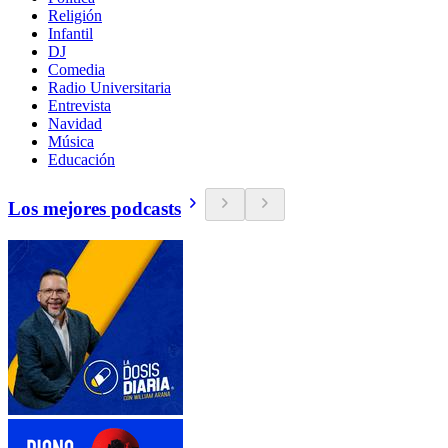
Religión
Infantil
DJ
Comedia
Radio Universitaria
Entrevista
Navidad
Música
Educación
Los mejores podcasts