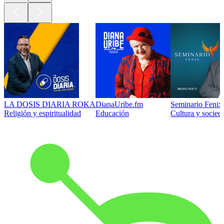
LA DOSIS DIARIA ROKA
DianaUribe.fm
Seminario Fenix 
Religión y espiritualidad
Educación
Cultura y socied