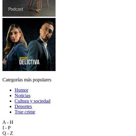
Categorías más populares
Humor
Noticias
Cultura y sociedad
Deportes
True crime
A - H
I - P
Q - Z