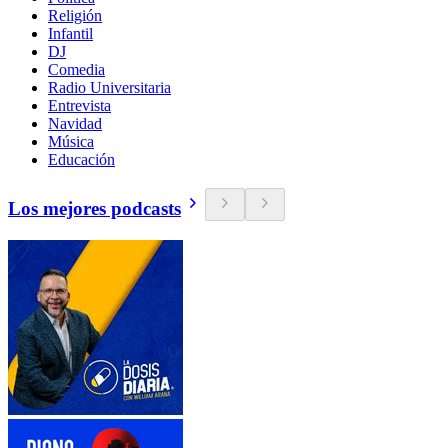
Religión
Infantil
DJ
Comedia
Radio Universitaria
Entrevista
Navidad
Música
Educación
Los mejores podcasts