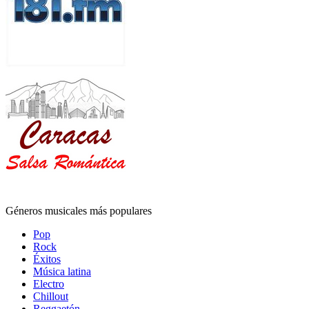
Géneros musicales más populares
Pop
Rock
Éxitos
Música latina
Electro
Chillout
Reggaetón