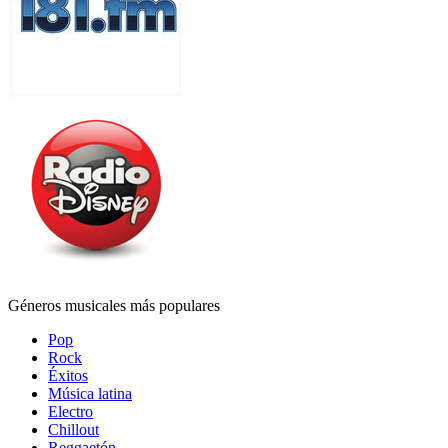
Géneros musicales más populares
Pop
Rock
Éxitos
Música latina
Electro
Chillout
Reggaetón