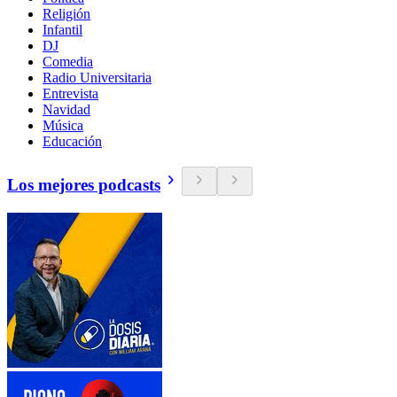
Religión
Infantil
DJ
Comedia
Radio Universitaria
Entrevista
Navidad
Música
Educación
Los mejores podcasts