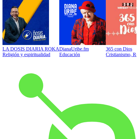
LA DOSIS DIARIA ROKA
DianaUribe.fm
365 con Dios
Religión y espiritualidad
Educación
Cristianismo, Rel