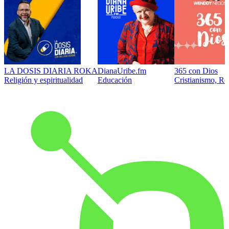
LA DOSIS DIARIA ROKA
DianaUribe.fm
365 con Dios
Religión y espiritualidad
Educación
Cristianismo, Rel