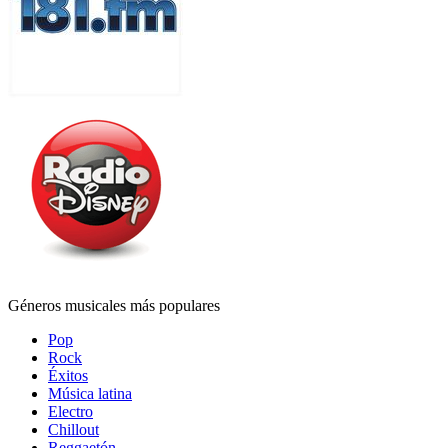
Géneros musicales más populares
Pop
Rock
Éxitos
Música latina
Electro
Chillout
Reggaetón