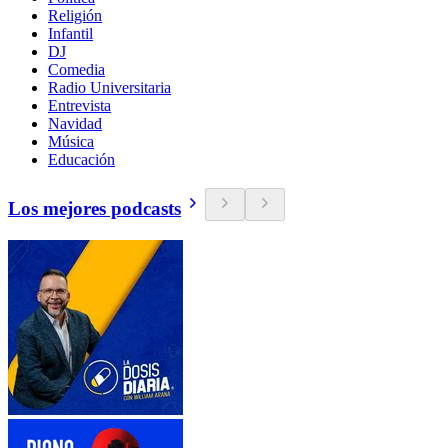
Religión
Infantil
DJ
Comedia
Radio Universitaria
Entrevista
Navidad
Música
Educación
Los mejores podcasts