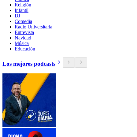
Religión
Infantil
DJ
Comedia
Radio Universitaria
Entrevista
Navidad
Música
Educación
Los mejores podcasts