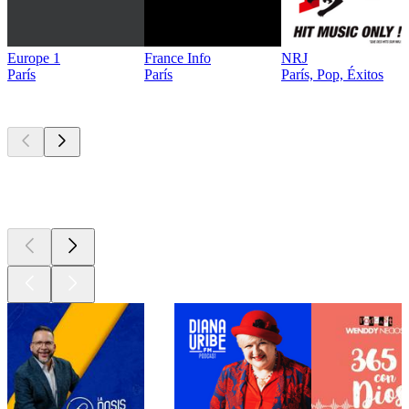
Europe 1
France Info
NRJ
París
París
París, Pop, Éxitos
Los mejores
podcasts
Los mejores
podcasts
Los mejores
podcasts