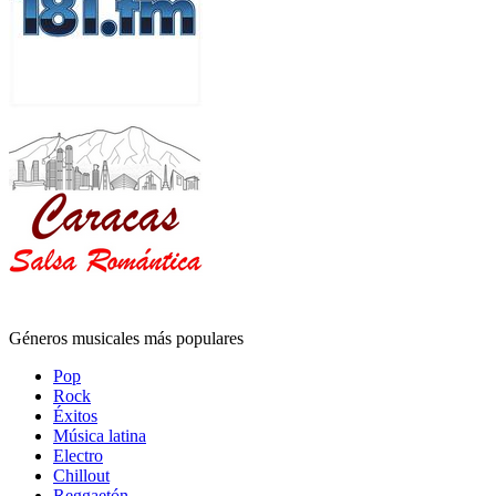
Géneros musicales más populares
Pop
Rock
Éxitos
Música latina
Electro
Chillout
Reggaetón