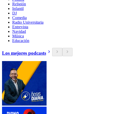
Religión
Infantil
DJ
Comedia
Radio Universitaria
Entrevista
Navidad
Música
Educación
Los mejores podcasts