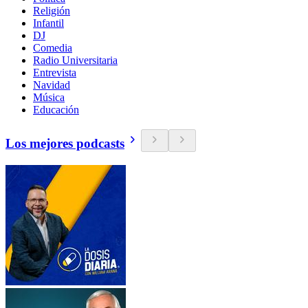
Religión
Infantil
DJ
Comedia
Radio Universitaria
Entrevista
Navidad
Música
Educación
Los mejores podcasts