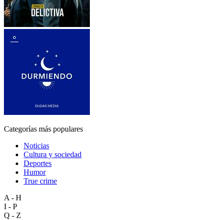
Categorías más populares
Noticias
Cultura y sociedad
Deportes
Humor
True crime
A - H
I - P
Q - Z