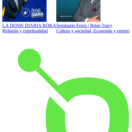
LA DOSIS DIARIA ROKA
Seminario Fenix | Brian Tracy
Religión y espiritualidad
Cultura y sociedad, Economía y empresa