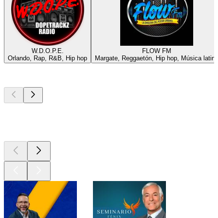
W.D.O.P.E.
FLOW FM
Orlando, Rap, R&B, Hip hop
Margate, Reggaetón, Hip hop, Música latin
Los mejores
podcasts
Los mejores
podcasts
Los mejores
podcasts