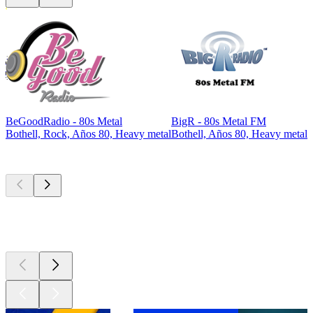
BeGoodRadio - 80s Metal
BigR - 80s Metal FM
Bothell, Rock, Años 80, Heavy metal
Bothell, Años 80, Heavy metal
Los mejores
podcasts
Los mejores
podcasts
Los mejores
podcasts