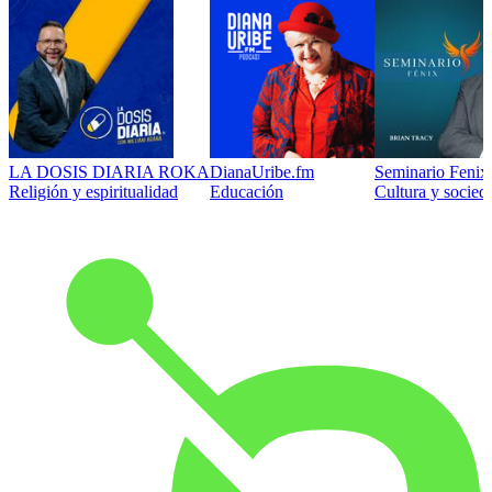
LA DOSIS DIARIA ROKA
DianaUribe.fm
Seminario Fenix 
Religión y espiritualidad
Educación
Cultura y socied