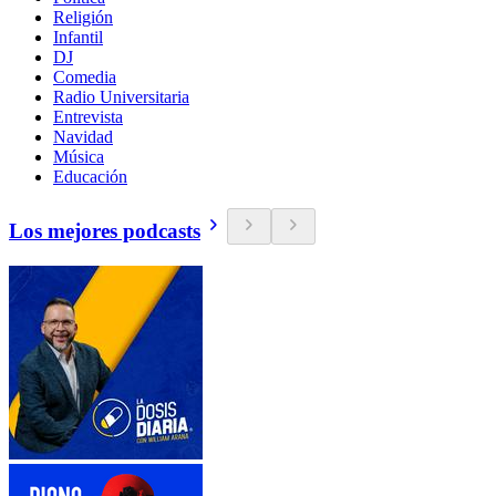
Religión
Infantil
DJ
Comedia
Radio Universitaria
Entrevista
Navidad
Música
Educación
Los mejores podcasts