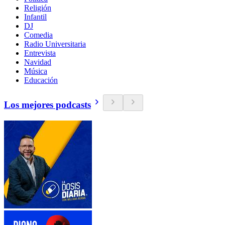
Religión
Infantil
DJ
Comedia
Radio Universitaria
Entrevista
Navidad
Música
Educación
Los mejores podcasts