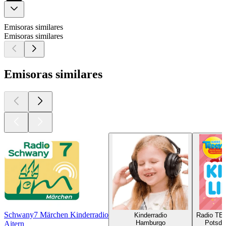
Emisoras similares
Emisoras similares
Emisoras similares
Schwany7 Märchen Kinderradio
Kinderradio
Radio TED
Hamburgo
Potsda
Aitern