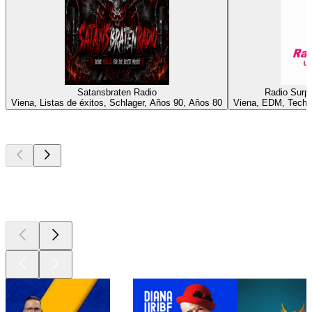
Satansbraten Radio
Radio Surpr
Viena, Listas de éxitos, Schlager, Años 90, Años 80
Viena, EDM, Techn
Los mejores
podcasts
Los mejores
podcasts
Los mejores
podcasts