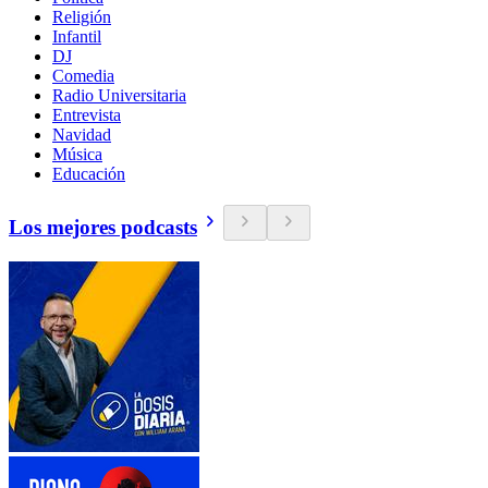
Religión
Infantil
DJ
Comedia
Radio Universitaria
Entrevista
Navidad
Música
Educación
Los mejores podcasts