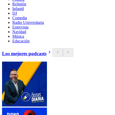
Religión
Infantil
DJ
Comedia
Radio Universitaria
Entrevista
Navidad
Música
Educación
Los mejores podcasts