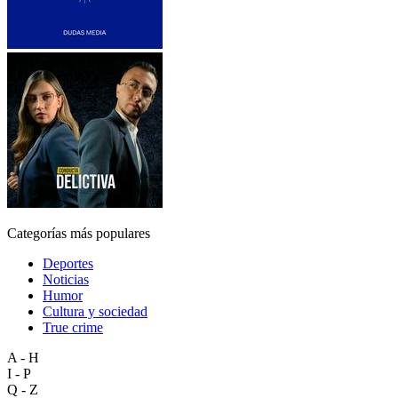
Categorías más populares
Deportes
Noticias
Humor
Cultura y sociedad
True crime
A - H
I - P
Q - Z