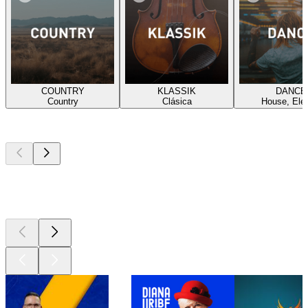
COUNTRY
KLASSIK
DANCE
Country
Clásica
House, Elec
Los mejores
podcasts
Los mejores
podcasts
Los mejores
podcasts