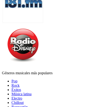
Géneros musicales más populares
Pop
Rock
Éxitos
Música latina
Electro
Chillout
Reggaetón