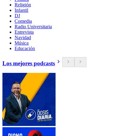
Religión
Infantil
DJ
Comedia
Radio Universitaria
Entrevista
Navidad
Música
Educación
Los mejores podcasts