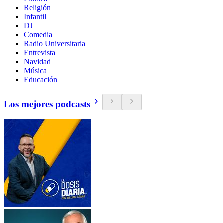
Religión
Infantil
DJ
Comedia
Radio Universitaria
Entrevista
Navidad
Música
Educación
Los mejores podcasts