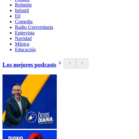
Religión
Infantil
DJ
Comedia
Radio Universitaria
Entrevista
Navidad
Música
Educación
Los mejores podcasts