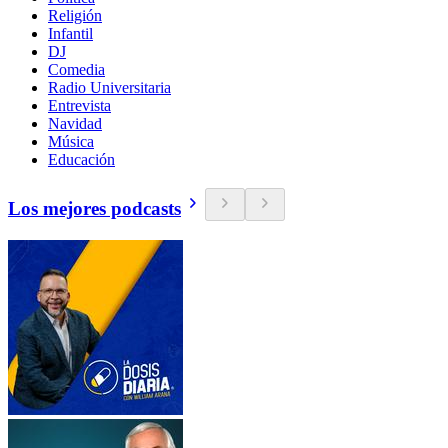
Religión
Infantil
DJ
Comedia
Radio Universitaria
Entrevista
Navidad
Música
Educación
Los mejores podcasts