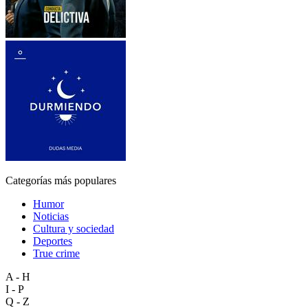
Categorías más populares
Humor
Noticias
Cultura y sociedad
Deportes
True crime
A - H
I - P
Q - Z