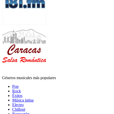
Géneros musicales más populares
Pop
Rock
Éxitos
Música latina
Electro
Chillout
Reggaetón