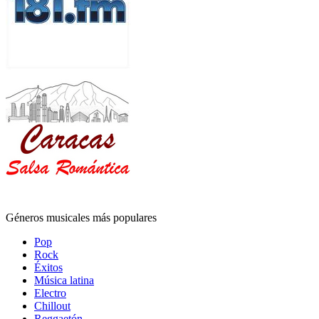
Géneros musicales más populares
Pop
Rock
Éxitos
Música latina
Electro
Chillout
Reggaetón