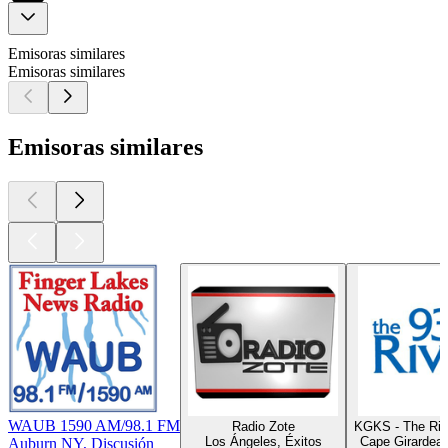
Emisoras similares
Emisoras similares
Emisoras similares
WAUB 1590 AM/98.1 FM
Radio Zote
KGKS - The Riv
Los Ángeles, Éxitos
Cape Girardea
Auburn NY, Discusión