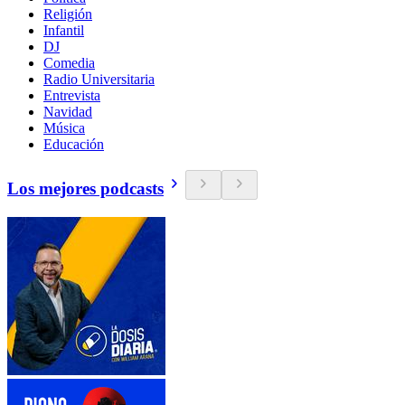
Religión
Infantil
DJ
Comedia
Radio Universitaria
Entrevista
Navidad
Música
Educación
Los mejores podcasts