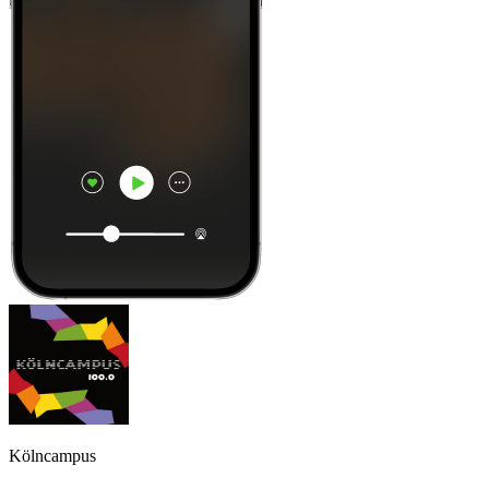
Kölncampus