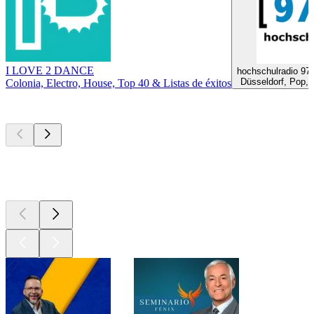
I LOVE 2 DANCE
hochschulradio 97
Düsseldorf, Pop, 
Colonia, Electro, House, Top 40 & Listas de éxitos
Los mejores
podcasts
Los mejores
podcasts
Los mejores
podcasts