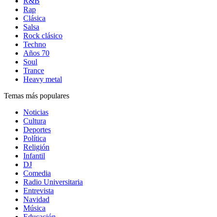
R&B
Rap
Clásica
Salsa
Rock clásico
Techno
Años 70
Soul
Trance
Heavy metal
Temas más populares
Noticias
Cultura
Deportes
Política
Religión
Infantil
DJ
Comedia
Radio Universitaria
Entrevista
Navidad
Música
Educación