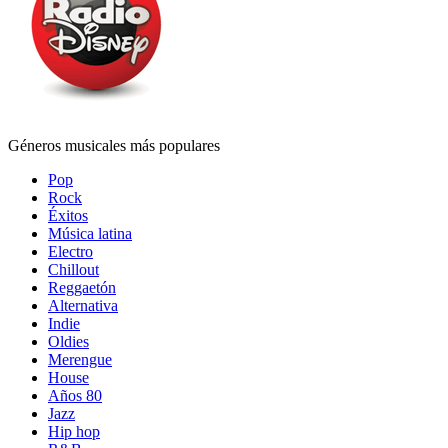
Géneros musicales más populares
Pop
Rock
Éxitos
Música latina
Electro
Chillout
Reggaetón
Alternativa
Indie
Oldies
Merengue
House
Años 80
Jazz
Hip hop