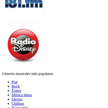
Géneros musicales más populares
Pop
Rock
Éxitos
Música latina
Electro
Chillout
Reggaetón