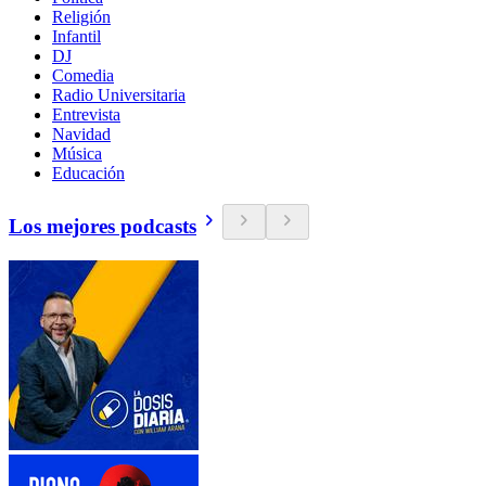
Religión
Infantil
DJ
Comedia
Radio Universitaria
Entrevista
Navidad
Música
Educación
Los mejores podcasts