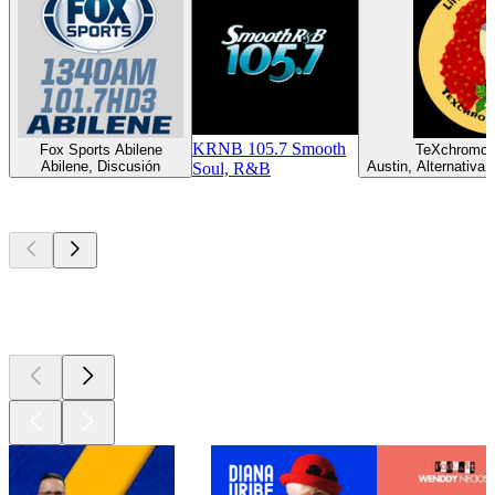
KRNB 105.7 Smooth
Fox Sports Abilene
TeXchromo
Abilene, Discusión
Austin, Alternativa,
Soul, R&B
Los mejores
podcasts
Los mejores
podcasts
Los mejores
podcasts