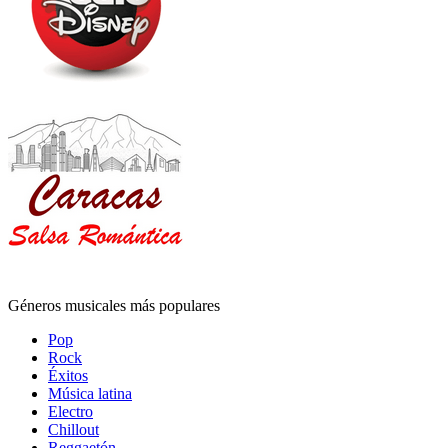
Géneros musicales más populares
Pop
Rock
Éxitos
Música latina
Electro
Chillout
Reggaetón